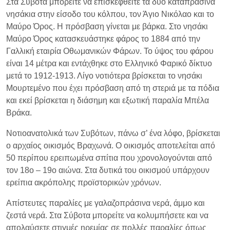
Στα Σύβοτα μπορείτε να επισκεφθείτε τα δυο καταπράσινα
νησάκια στην είσοδο του κόλπου, τον Άγιο Νικόλαο και το
Μαύρο Όρος. Η πρόσβαση γίνεται με βάρκα. Στο νησάκι
Μαύρο Όρος κατασκευάστηκε φάρος το 1884 από την
Γαλλική εταιρία Οθωμανικών Φάρων. Το ύψος του φάρου
είναι 14 μέτρα και εντάχθηκε στο Ελληνικό Φαρικό δίκτυο
μετά το 1912-1913. Λίγο νοτιότερα βρίσκεται το νησάκι
Μουρτεμένο που έχει πρόσβαση από τη στεριά με τα πόδια
και εκεί βρίσκεται η διάσημη και εξωτική παραλία Μπέλα
Βράκα.
Νοτιοανατολικά των Συβότων, πάνω σ’ ένα λόφο, βρίσκεται
ο αρχαίος οικισμός Βραχωνά. Ο οικισμός αποτελείται από
50 περίπου ερειπωμένα σπίτια που χρονολογούνται από
τον 18ο – 19ο αιώνα. Στα δυτικά του οικισμού υπάρχουν
ερείπια ακρόπολης προϊστορικών χρόνων.
Απίστευτες παραλίες με γαλαζοπράσινα νερά, άμμο και
ζεστά νερά. Στα Σύβοτα μπορείτε να κολυμπήσετε και να
απολαύσετε στιγμές ηρεμίας σε πολλές παραλίες όπως